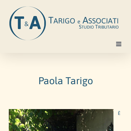
Salta
al
contenuto
Paola Tarigo
È