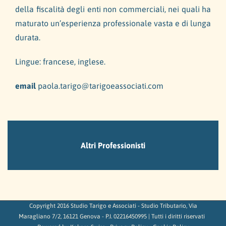
della fiscalità degli enti non commerciali, nei quali ha
maturato un’esperienza professionale vasta e di lunga
durata.
Lingue: francese, inglese.
email
paola.tarigo@tarigoeassociati.com
Altri Professionisti
Copyright 2016 Studio Tarigo e Associati - Studio Tributario, Via
Maragliano 7/2, 16121 Genova - P.I. 02216450995 | Tutti i diritti riservati